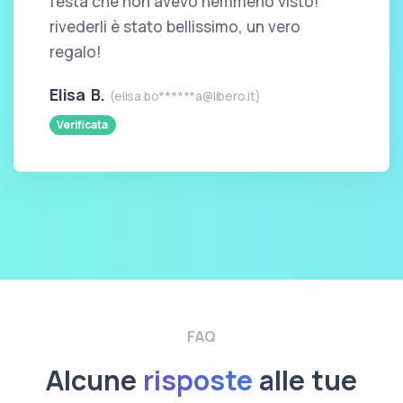
festa che non avevo nemmeno visto!
rivederli è stato bellissimo, un vero
regalo!
Elisa B.
(elisa.bo******a@libero.it)
Verificata
FAQ
Alcune
risposte
alle tue